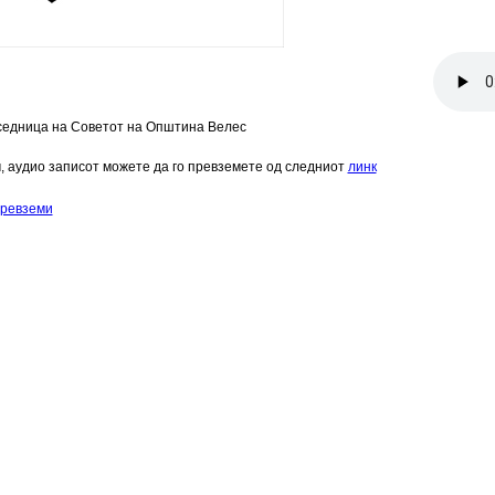
 седница на Советот на Општина Велес
ч, аудио записот можете да го превземете од следниот
линк
ревземи