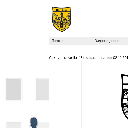
Почеток
Видео седници
Седницата со бр.
43
е одржана на ден
02.11.20