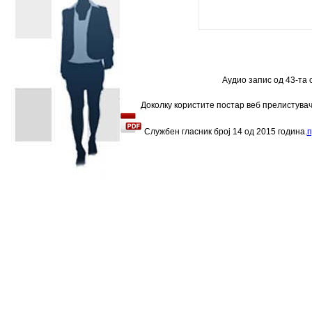
Аудио запис од 43-та
Доколку користите постар веб прелистува
Службен гласник број
14
од
2015
година.
п