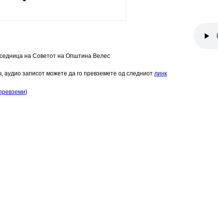
 седница на Советот на Општина Велес
ч, аудио записот можете да го превземете од следниот
линк
превземи
)