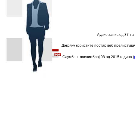
Аудио запис од 37-та
Доколку користите постар веб прелистува
Службен гласник број
08
од
2015
година.
(