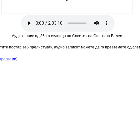
Аудио запис од 36-та седница на Советот на Општина Велес
стите постар веб прелистувач, аудио записот можете да го превземете од сл
превземи
)