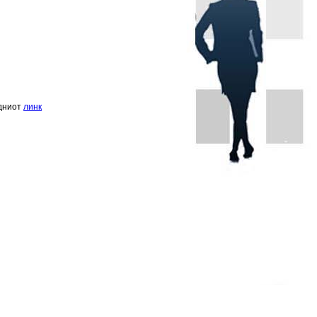
едниот
линк