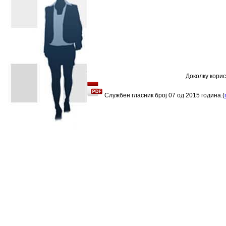
Доколку кори
Службен гласник број
07
од
2015
година.
(